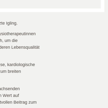
te Igling.
ysiotherapeutinnen
h, um die
deren Lebensqualität
se, kardiologische
zum breiten
wachsenden
n Wert auf
tvollen Beitrag zum